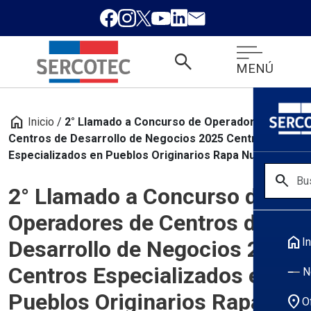
search
MENÚ
home
Inicio
/
2° Llamado a Concurso de Operadores de
Centros de Desarrollo de Negocios 2025 Centros
Especializados en Pueblos Originarios Rapa Nui
search
2° Llamado a Concurso de
Operadores de Centros de
home
In
Desarrollo de Negocios 2025
Centros Especializados en
N
Pueblos Originarios Rapa Nui
location_on
O