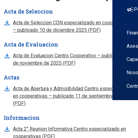
campaign
P
Acta de Seleccion
Acta de Seleccion CDN especializado en cooperativas
Se abre en nueva
– publicado 10 de diciembre 2025 (PDF)
Fina
Acta de Evaluacion
Ases
Acta de Evaluacion Centro Cooperativo – publicado 05
Capa
Se abre en nueva pestana
de noviembre de 2025 (PDF)
Noso
Actas
Cent
Acta de Apertura y Admisibilidad Centro especializado
en cooperativas – publicado 11 de septiembre de 2025
Se abre en nueva pestana
(PDF)
Informacion
Acta 2° Reunion Informativa Centro especializado en
Se abre en nueva pestana
cooperativas (PDF)