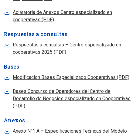
Aclaratoria de Anexos Centro especializado en
Se abre en nueva pestana
cooperativas (PDF)
Respuestas a consultas
Respuestas a consultas – Centro especializado en
Se abre en nueva pestana
cooperativas 2025 (PDF)
Bases
Se 
Modificacion Bases Especializado Cooperativas (PDF)
Bases Concurso de Operadores del Centro de
Desarrollo de Negocios especializado en Cooperativas
Se abre en nueva pestana
(PDF)
Anexos
Anexo N°1 A – Especificaciones Tecnicas del Modelo