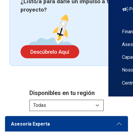
¿Listo/a para darle un impulso a tu
campaign
P
proyecto?
Fina
Ases
Capa
Noso
Cent