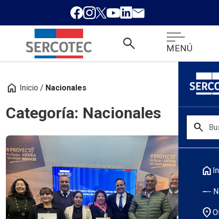
search
MENÚ
home
Inicio
/
Nacionales
Categoría: Nacionales
search
home
In
N
location_on
O