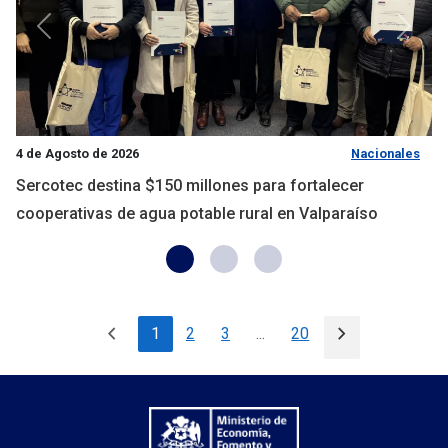
Anterior
Siguie
4 de Agosto de 2026
Nacionales
Sercotec destina $150 millones para fortalecer
cooperativas de agua potable rural en Valparaíso
chevron_left
chevron_right
1
2
3
...
20