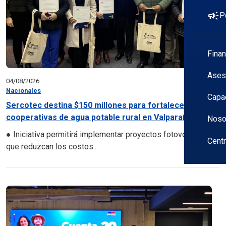
campaign
P
Fina
Ases
04/08/2026
Nacionales
Capa
Sercotec destina $150 millones para fortalecer
cooperativas de agua potable rural en Valparaíso...
Noso
● Iniciativa permitirá implementar proyectos fotovoltaicos
Cent
que reduzcan los costos...