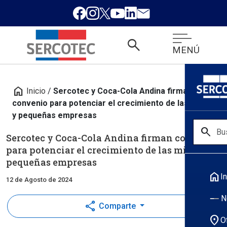
search
MENÚ
home
Inicio
/
Sercotec y Coca-Cola Andina firman
convenio para potenciar el crecimiento de las micro
y pequeñas empresas
search
Sercotec y Coca-Cola Andina firman convenio
para potenciar el crecimiento de las micro y
pequeñas empresas
home
In
12 de Agosto de 2024
N
share
Comparte
location_on
O