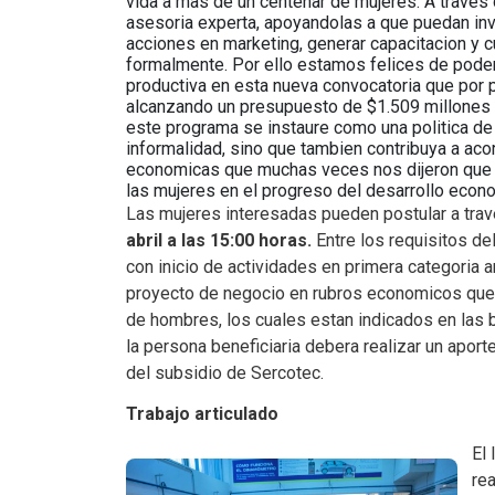
vida a mas de un centenar de mujeres. A trave
asesoria experta, apoyandolas a que puedan inver
acciones en marketing, generar capacitacion y 
formalmente. Por ello estamos felices de poder 
productiva en esta nueva convocatoria que por p
alcanzando un presupuesto de $1.509 millones 
este programa se instaure como una politica de
informalidad, sino que tambien contribuya a aco
economicas que muchas veces nos dijeron que er
las mujeres en el progreso del desarrollo econo
Las mujeres interesadas pueden postular a trave
abril a las 15:00 horas.
Entre los requisitos de
con inicio de actividades en primera categoria a
proyecto de negocio en rubros economicos que 
de hombres, los cuales estan indicados en las
la persona beneficiaria debera realizar un aport
del subsidio de Sercotec.
Trabajo articulado
El
re