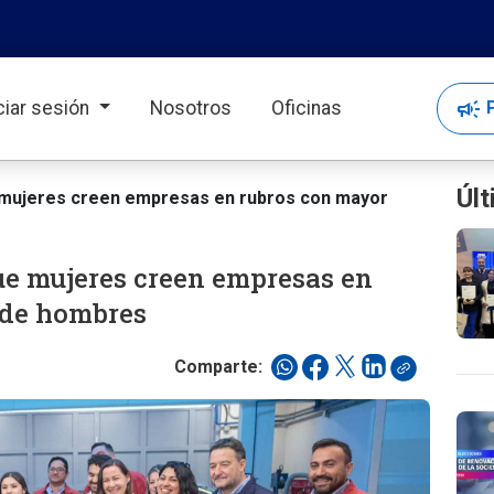
campaign
P
iciar sesión
Nosotros
Oficinas
Últ
 mujeres creen empresas en rubros con mayor
ue mujeres creen empresas en
 de hombres
Comparte: