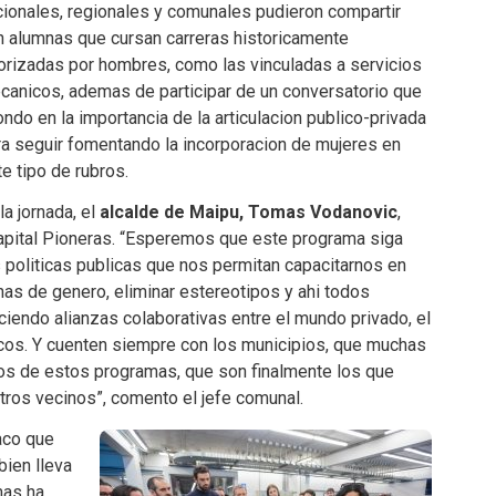
cionales, regionales y comunales pudieron compartir
n alumnas que cursan carreras historicamente
iorizadas por hombres, como las vinculadas a servicios
canicos, ademas de participar de un conversatorio que
ndo en la importancia de la articulacion publico-privada
ra seguir fomentando la incorporacion de mujeres en
e tipo de rubros.
la jornada, el
alcalde de Maipu, Tomas Vodanovic
,
Capital Pioneras. “Esperemos que este programa siga
politicas publicas que nos permitan capacitarnos en
has de genero, eliminar estereotipos y ahi todos
iendo alianzas colaborativas entre el mundo privado, el
icos. Y cuenten siempre con los municipios, que muchas
os de estos programas, que son finalmente los que
tros vecinos”, comento el jefe comunal.
co que
bien lleva
mas ha