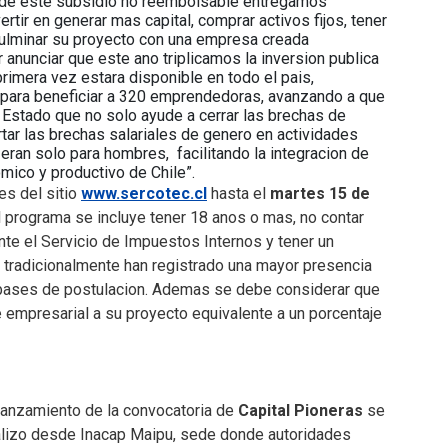
s de este subsidio no reembolsable entregamos
tir en generar mas capital, comprar activos fijos, tener
culminar su proyecto con una empresa creada
anunciar que este ano triplicamos la inversion publica
rimera vez estara disponible en todo el pais,
para beneficiar a 320 emprendedoras, avanzando a que
 Estado que no solo ayude a cerrar las brechas de
rtar las brechas salariales de genero en actividades
an solo para hombres, facilitando la integracion de
mico y productivo de Chile”.
s del sitio
www.sercotec.cl
hasta el
martes 15 de
l programa se incluye tener 18 anos o mas, no contar
nte el Servicio de Impuestos Internos y tener un
tradicionalmente han registrado una mayor presencia
 bases de postulacion. Ademas se debe considerar que
e empresarial a su proyecto equivalente a un porcentaje
 lanzamiento de la convocatoria de
Capital Pioneras
se
alizo desde Inacap Maipu, sede donde autoridades