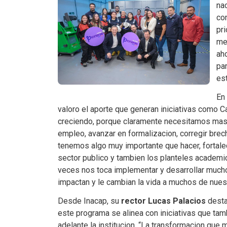
na
co
pr
me
aho
pa
est
En 
valoro el aporte que generan iniciativas como 
creciendo, porque claramente necesitamos mas 
empleo, avanzar en formalizacion, corregir brec
tenemos algo muy importante que hacer, fortalec
sector publico y tambien los planteles academ
veces nos toca implementar y desarrollar much
impactan y le cambian la vida a muchos de nues
Desde Inacap, su
rector Lucas Palacios
desta
este programa se alinea con iniciativas que tam
adelante la institucion. “La transformacion que 