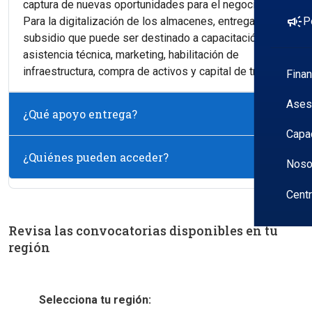
captura de nuevas oportunidades para el negocio.
campaign
P
Para la digitalización de los almacenes, entrega un
subsidio que puede ser destinado a capacitación,
asistencia técnica, marketing, habilitación de
infraestructura, compra de activos y capital de trabajo.
Fina
Ases
¿Qué apoyo entrega?
Capa
¿Quiénes pueden acceder?
Noso
Cent
Revisa las convocatorias disponibles en tu
región