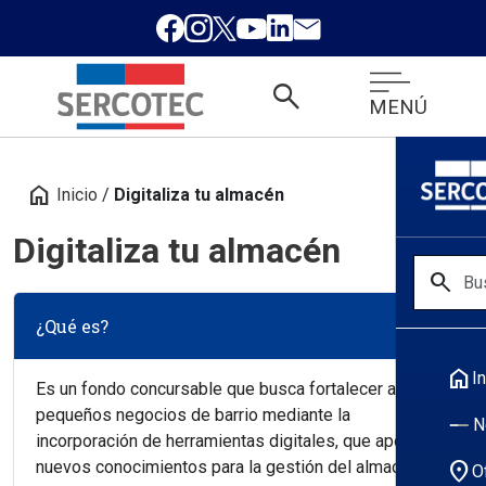
search
MENÚ
home
Inicio
/
Digitaliza tu almacén
Digitaliza tu almacén
search
¿Qué es?
home
In
Es un fondo concursable que busca fortalecer a los
pequeños negocios de barrio mediante la
N
incorporación de herramientas digitales, que aporten
nuevos conocimientos para la gestión del almacén y la
location_on
O