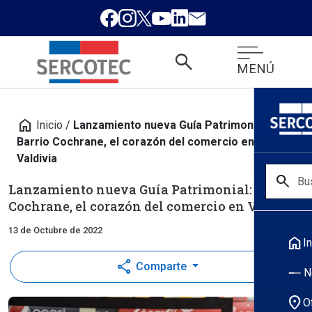
search
MENÚ
home
Inicio
/
Lanzamiento nueva Guía Patrimonial:
Barrio Cochrane, el corazón del comercio en
Valdivia
search
Lanzamiento nueva Guía Patrimonial: Barrio
Cochrane, el corazón del comercio en Valdivia
13 de Octubre de 2022
home
In
share
Comparte
N
location_on
O