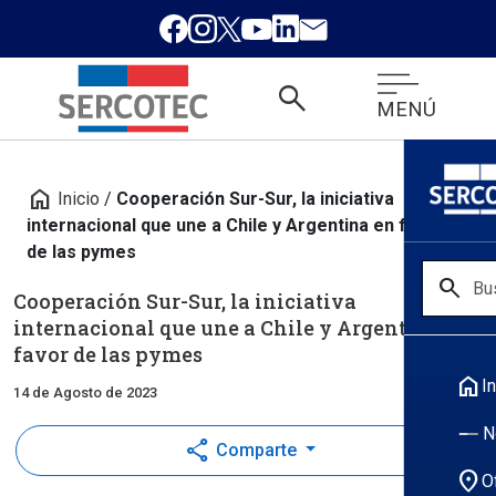
search
MENÚ
home
Inicio
/
Cooperación Sur-Sur, la iniciativa
internacional que une a Chile y Argentina en favor
de las pymes
search
Cooperación Sur-Sur, la iniciativa
internacional que une a Chile y Argentina en
favor de las pymes
home
In
14 de Agosto de 2023
N
share
Comparte
location_on
O