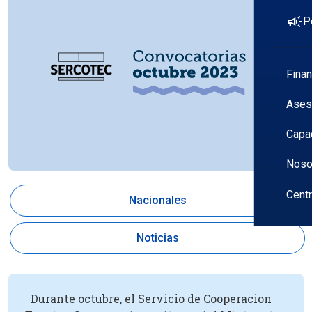
campaign
P
Fina
Ases
Capa
Noso
Cent
Nacionales
Noticias
Durante octubre, el Servicio de Cooperacion