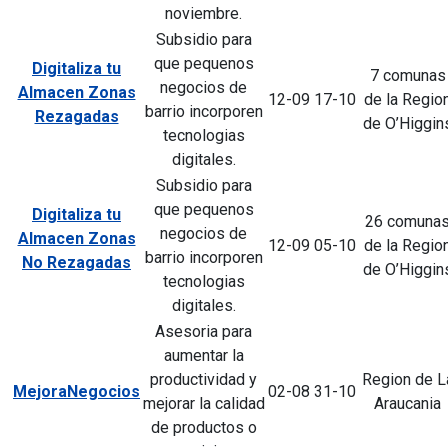
noviembre.
Subsidio para
que pequenos
Digitaliza tu
7 comunas
negocios de
Almacen Zonas
12-09
17-10
de la Regio
barrio incorporen
Rezagadas
de O’Higgin
tecnologias
digitales.
Subsidio para
que pequenos
Digitaliza tu
26 comuna
negocios de
Almacen Zonas
12-09
05-10
de la Regio
barrio incorporen
No Rezagadas
de O’Higgin
tecnologias
digitales.
Asesoria para
aumentar la
productividad y
Region de L
MejoraNegocios
02-08
31-10
mejorar la calidad
Araucania
de productos o