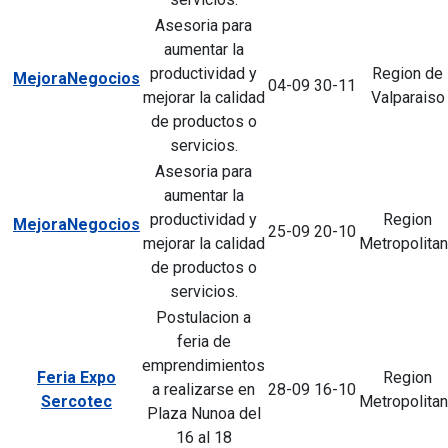
Asesoria para
aumentar la
productividad y
Region de
MejoraNegocios
04-09
30-11
mejorar la calidad
Valparaiso
de productos o
servicios.
Asesoria para
aumentar la
productividad y
Region
MejoraNegocios
25-09
20-10
mejorar la calidad
Metropolita
de productos o
servicios.
Postulacion a
feria de
emprendimientos
Feria Expo
Region
a realizarse en
28-09
16-10
Sercotec
Metropolita
Plaza Nunoa del
16 al 18