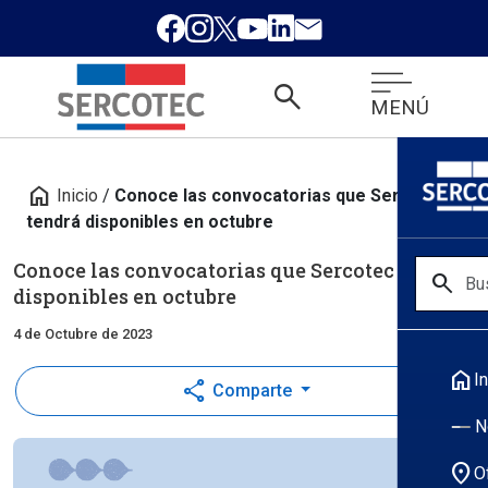
search
MENÚ
home
Inicio
/
Conoce las convocatorias que Sercotec
tendrá disponibles en octubre
Conoce las convocatorias que Sercotec tendrá
search
disponibles en octubre
4 de Octubre de 2023
home
In
share
Comparte
N
location_on
O