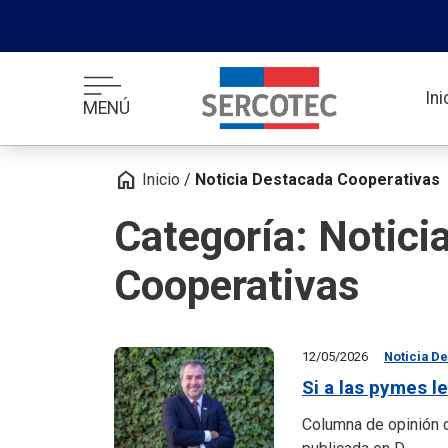
In
MENÚ
home
Inicio
/
Noticia Destacada Cooperativas
Categoría: Notici
Cooperativas
12/05/2026
Noticia D
Si a las pymes les
Columna de opinión 