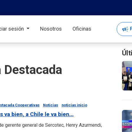
campaign
P
iciar sesión
Nosotros
Oficinas
Últ
a Destacada
estacada Cooperativas
Noticias
noticias inicio
 va bien, a Chile le va bien...
de gerente general de Sercotec, Henry Azurmendi,