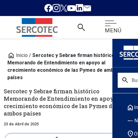
search
MENÚ
home
Inicio
/
Sercotec y Sebrae firman histórico
Memorando de Entendimiento en apoyo al
crecimiento económico de las Pymes de ambos
países
search
Sercotec y Sebrae firman histórico
Memorando de Entendimiento en apoyo al
crecimiento económico de las Pymes de
home
In
ambos países
N
23 de Abril de 2025
location_on
O