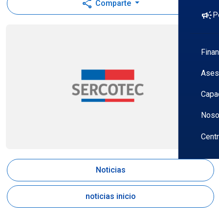
share
Comparte
campaign
P
Fina
Ases
Capa
Noso
Cent
Noticias
noticias inicio