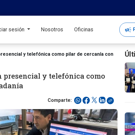
campaign
P
iciar sesión
Nosotros
Oficinas
Últ
resencial y telefónica como pilar de cercanía con
n presencial y telefónica como
dadanía
Comparte: