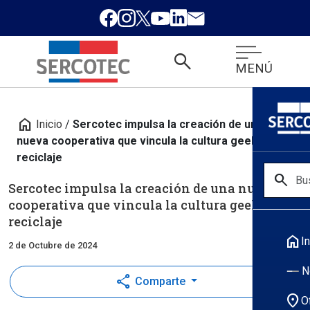
search
MENÚ
home
Inicio
/
Sercotec impulsa la creación de una
nueva cooperativa que vincula la cultura geek con el
reciclaje
search
Sercotec impulsa la creación de una nueva
cooperativa que vincula la cultura geek con el
reciclaje
home
In
2 de Octubre de 2024
N
share
Comparte
location_on
O