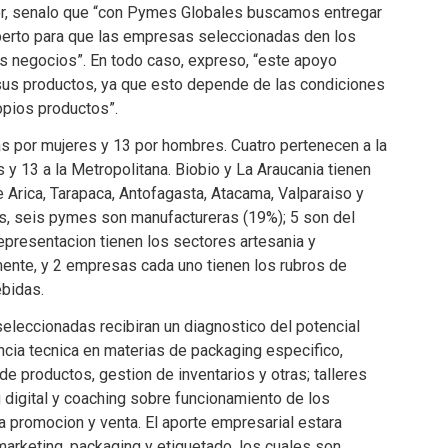
der, senalo que “con Pymes Globales buscamos entregar
erto para que las empresas seleccionadas den los
us negocios”. En todo caso, expreso, “este apoyo
 sus productos, ya que esto depende de las condiciones
opios productos”.
as por mujeres y 13 por hombres. Cuatro pertenecen a la
y 13 a la Metropolitana. Biobio y La Araucania tienen
 Arica, Tarapaca, Antofagasta, Atacama, Valparaiso y
s, seis pymes son manufactureras (19%); 5 son del
representacion tienen los sectores artesania y
amente, y 2 empresas cada uno tienen los rubros de
ebidas.
eleccionadas recibiran un diagnostico del potencial
encia tecnica en materias de packaging especifico,
e productos, gestion de inventarios y otras; talleres
g digital y coaching sobre funcionamiento de los
a promocion y venta. El aporte empresarial estara
 marketing, packaging y etiquetado, los cuales son