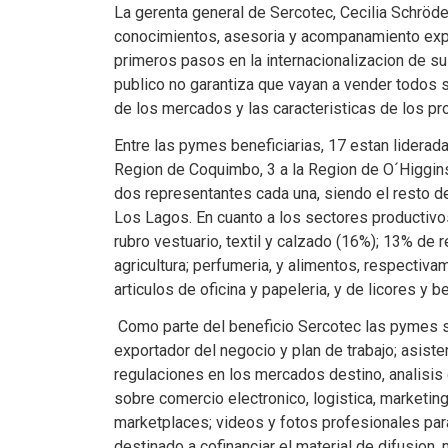
La gerenta general de Sercotec, Cecilia Schrö
conocimientos, asesoria y acompanamiento exp
primeros pasos en la internacionalizacion de s
publico no garantiza que vayan a vender todos
de los mercados y las caracteristicas de los pr
Entre las pymes beneficiarias, 17 estan liderad
Region de Coquimbo, 3 a la Region de O´Higgins 
dos representantes cada una, siendo el resto de
Los Lagos. En cuanto a los sectores productivo
rubro vestuario, textil y calzado (16%); 13% de 
agricultura; perfumeria, y alimentos, respectiv
articulos de oficina y papeleria, y de licores y b
Como parte del beneficio Sercotec las pymes s
exportador del negocio y plan de trabajo; asist
regulaciones en los mercados destino, analisis d
sobre comercio electronico, logistica, marketin
marketplaces; videos y fotos profesionales par
destinado a cofinanciar el material de difusion,