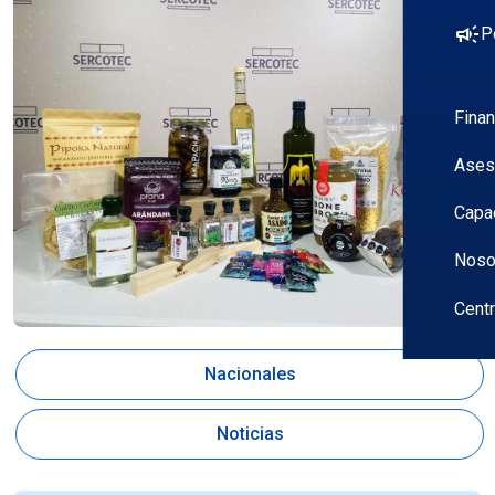
campaign
P
Fina
Ases
Capa
Noso
Cent
Nacionales
Noticias