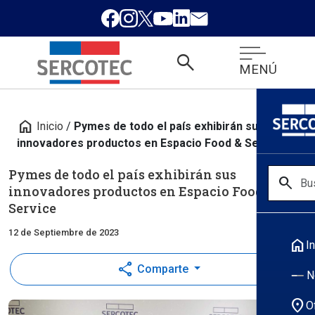
search
MENÚ
home
Inicio
/
Pymes de todo el país exhibirán sus
innovadores productos en Espacio Food & Service
Pymes de todo el país exhibirán sus
search
innovadores productos en Espacio Food &
Service
12 de Septiembre de 2023
home
In
share
Comparte
N
location_on
O