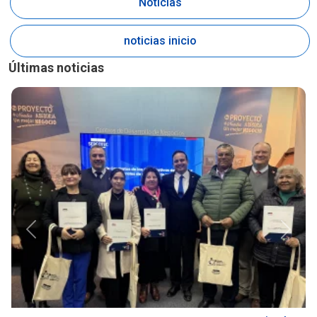
Noticias
noticias inicio
Últimas noticias
Anterior
Siguie