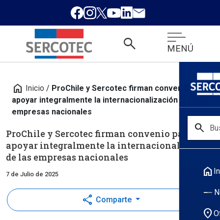
search
MENÚ
home
Inicio
/
ProChile y Sercotec firman convenio para
apoyar integralmente la internacionalización de las
empresas nacionales
search
ProChile y Sercotec firman convenio para
apoyar integralmente la internacionalización
de las empresas nacionales
home
In
7 de Julio de 2025
N
share
Comparte
location_on
O