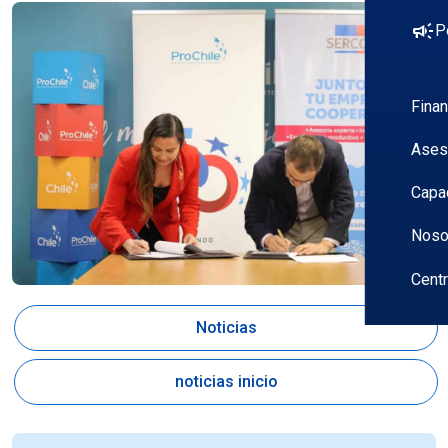
campaign
P
Fina
Ases
Capa
Noso
Cent
Noticias
noticias inicio