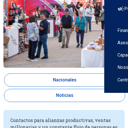
campaign
P
Fina
Ases
Capa
Noso
Cent
Nacionales
Noticias
Contactos para alianzas productivas, ventas
millonarias y un constante flujo de personas es