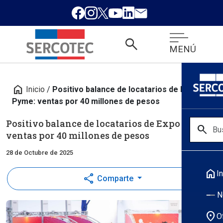
search
MENÚ
home
Inicio
/
Positivo balance de locatarios de Expo
Pyme: ventas por 40 millones de pesos
Positivo balance de locatarios de Expo Pyme:
search
ventas por 40 millones de pesos
28 de Octubre de 2025
home
In
share
Comparte
N
location_on
O