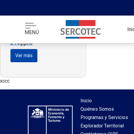
holi test para hacer loo
In
MENÚ
O’Higgins
Ver más
xccc
Inicio
Quiénes Somos
Programas y Servicios
Explorador Territorial