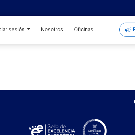
p
campaign
P
iciar sesión
Nosotros
Oficinas