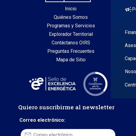
campaign
Inicio
P
Quiénes Somos
Programas y Servicios
Fina
Explorador Territorial
Contáctanos OIRS
Ases
Preguntas Frecuentes
Capa
Mapa de Sitio
Noso
Cent
Quiero suscribirme al newsletter
Correo electrónico: