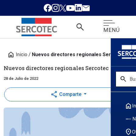
search
MENÚ
home
Inicio
/
Nuevos directores regionales Sercotec
Nuevos directores regionales Sercotec
search
28 de Julio de 2022
share
Comparte
home
In
N
location_on
O