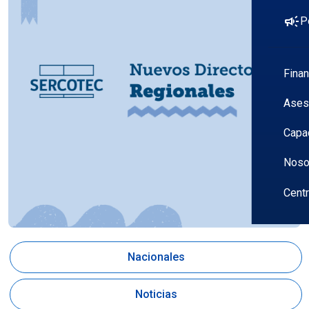
campaign
P
Fina
Ases
Capa
Noso
Cent
Nacionales
Noticias