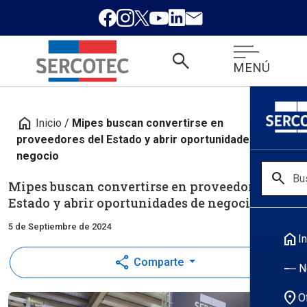
search
MENÚ
home
Inicio
/
Mipes buscan convertirse en
proveedores del Estado y abrir oportunidades de
negocio
search
Mipes buscan convertirse en proveedores del
Estado y abrir oportunidades de negocio
5 de Septiembre de 2024
home
In
share
Comparte
N
location_on
O