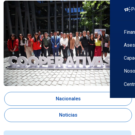
campaign
P
Fina
Ases
Capa
Noso
Cent
Nacionales
Noticias