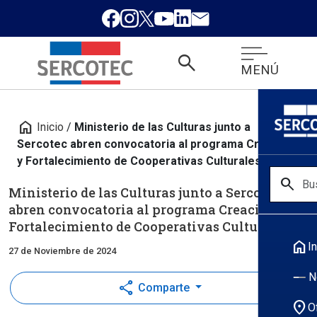
search
MENÚ
home
Inicio
/
Ministerio de las Culturas junto a
Sercotec abren convocatoria al programa Creación
y Fortalecimiento de Cooperativas Culturales
search
Ministerio de las Culturas junto a Sercotec
abren convocatoria al programa Creación y
Fortalecimiento de Cooperativas Culturales
home
In
27 de Noviembre de 2024
N
share
Comparte
location_on
O