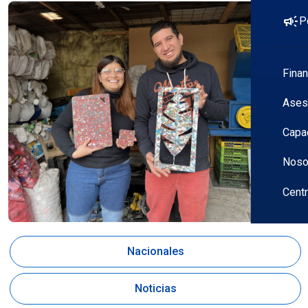
campaign
P
Fina
Ases
Capa
Noso
Cent
Nacionales
Noticias