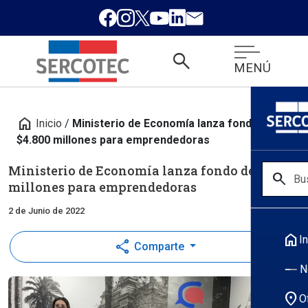
search
MENÚ
home
Inicio
/
Ministerio de Economía lanza fondo de
$4.800 millones para emprendedoras
Ministerio de Economía lanza fondo de $4.800
search
millones para emprendedoras
2 de Junio de 2022
home
In
share
Comparte
N
location_on
O