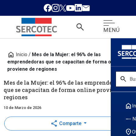
search
MENÚ
home
Inicio
/
Mes de la Mujer: el 96% de las
emprendedoras que se capacitan de forma online
proviene de regiones
search
Mes de la Mujer: el 96% de las emprendedoras
que se capacitan de forma online proviene de
regiones
home
In
10 de Marzo de 2026
N
share
Comparte
location_on
O