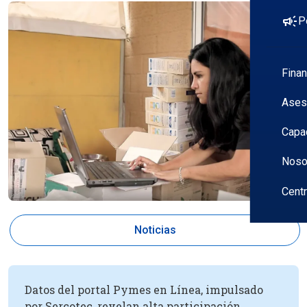
campaign
P
Fina
Ases
Capa
Noso
Cent
Noticias
Datos del portal Pymes en Línea, impulsado
por Sercotec, revelan alta participación