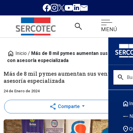
search
MENÚ
home
Inicio
/
Más de 8 mil pymes aumentan sus ventas
con asesoría especializada
Más de 8 mil pymes aumentan sus ventas con
search
asesoría especializada
24 de Enero de 2024
home
In
share
Comparte
N
location_on
O