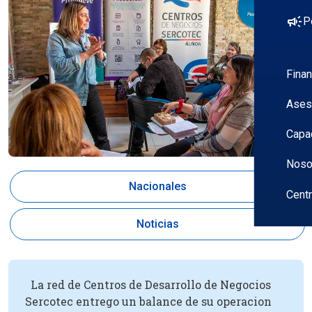
campaign
P
Fina
Ases
Capa
Noso
Nacionales
Cent
Noticias
La red de Centros de Desarrollo de Negocios
Sercotec entrego un balance de su operacion