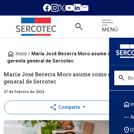
search
MENÚ
home
Inicio
/
María José Becerra Moro asume como
gerenta general de Sercotec
María José Becerra Moro asume como gerenta
search
general de Sercotec
27 de Febrero de 2024
home
In
share
Comparte
N
location_on
O