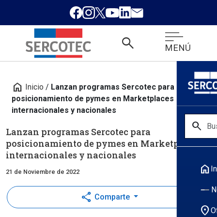
search
MENÚ
home
Inicio
/
Lanzan programas Sercotec para
posicionamiento de pymes en Marketplaces
internacionales y nacionales
search
Lanzan programas Sercotec para
posicionamiento de pymes en Marketplaces
internacionales y nacionales
home
In
21 de Noviembre de 2022
N
share
Comparte
location_on
O