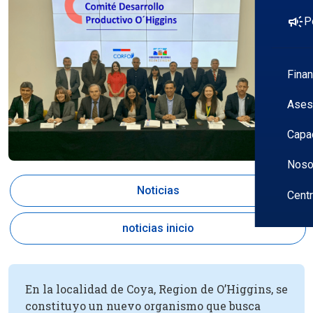
campaign
P
Fina
Ases
Capa
Noso
Noticias
Cent
noticias inicio
En la localidad de Coya, Region de O’Higgins, se
constituyo un nuevo organismo que busca