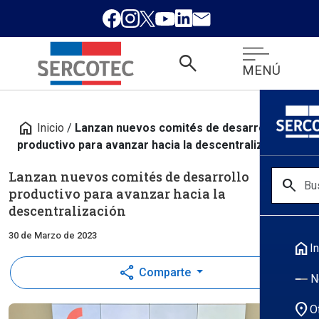
search
MENÚ
home
Inicio
/
Lanzan nuevos comités de desarrollo
productivo para avanzar hacia la descentralización
Lanzan nuevos comités de desarrollo
search
productivo para avanzar hacia la
descentralización
30 de Marzo de 2023
home
In
share
Comparte
N
location_on
O