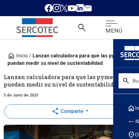
search
MENÚ
home
Inicio
/
Lanzan calculadora para que las pymes
puedan medir su nivel de sustentabilidad
Lanzan calculadora para que las pymes
search
puedan medir su nivel de sustentabilidad
5 de Junio de 2023
home
In
share
Comparte
N
location_on
O