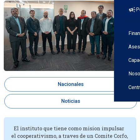
campaign
P
Fina
Ases
Capa
Noso
Nacionales
Cent
Noticias
El instituto que tiene como mision impulsar
el cooperativismo, a traves de un Comite Corfo,