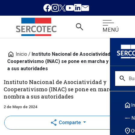
search
MENÚ
home
Inicio
/
Instituto Nacional de Asociatividad y
Cooperativismo (INAC) se pone en marcha y nombra
a sus autoridades
search
Instituto Nacional de Asociatividad y
Cooperativismo (INAC) se pone en marcha y
nombra a sus autoridades
home
In
2 de Mayo de 2024
N
share
Comparte
location_on
O