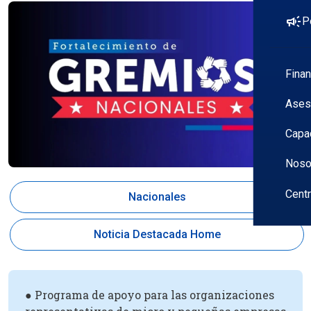
campaign
P
Fina
Ases
Capa
Noso
Cent
Nacionales
Noticia Destacada Home
● Programa de apoyo para las organizaciones