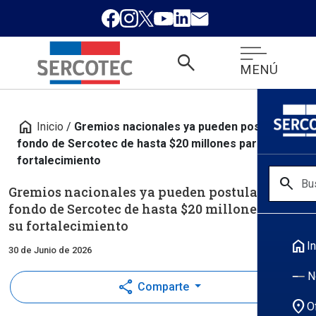
search
MENÚ
home
Inicio
/
Gremios nacionales ya pueden postular a
fondo de Sercotec de hasta $20 millones para su
fortalecimiento
search
Gremios nacionales ya pueden postular a
fondo de Sercotec de hasta $20 millones para
su fortalecimiento
home
In
30 de Junio de 2026
N
share
Comparte
location_on
O