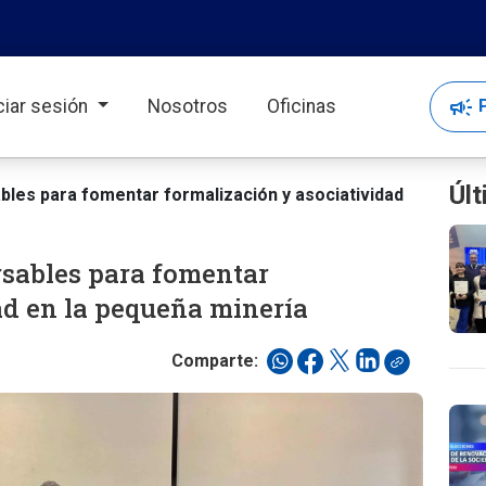
campaign
P
iciar sesión
Nosotros
Oficinas
Últ
les para fomentar formalización y asociatividad
rsables para fomentar
ad en la pequeña minería
Comparte: