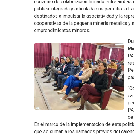
convenio de colaboracion firmado entre ambas i
publica integrada y articulada que permitio la 
destinados a impulsar la asociatividad y la rep
cooperativas de la pequena mineria metalica y
emprendimientos mineros.
Dur
Mi
PA
res
Pe
pa
“Co
ca
peq
PA
de
En el marco de la implementacion de esta poli
que se suman a los llamados previos del calend