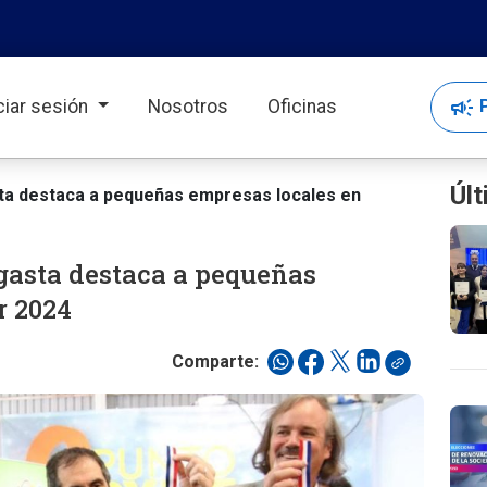
campaign
P
iciar sesión
Nosotros
Oficinas
Últ
a destaca a pequeñas empresas locales en
asta destaca a pequeñas
r 2024
Comparte: