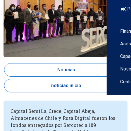
campaign
P
Fina
Ases
Capa
Noso
Noticias
Cent
noticias inicio
Capital Semilla, Crece, Capital Abeja,
Almacenes de Chile y Ruta Digital fueron los
fondos entregados por Sercotec a 189