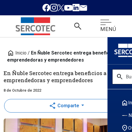
search
MENÚ
home
Inicio
/
En Ñuble Sercotec entrega beneficios a
emprendedoras y emprendedores
En Ñuble Sercotec entrega beneficios a
search
emprendedoras y emprendedores
8 de Octubre de 2022
home
In
share
Comparte
N
location_on
O