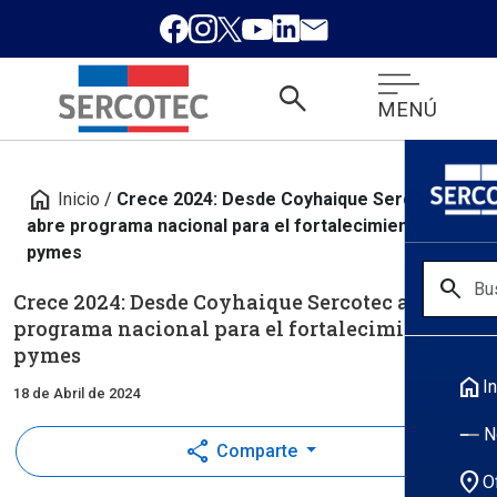
search
MENÚ
home
Inicio
/
Crece 2024: Desde Coyhaique Sercotec
abre programa nacional para el fortalecimiento de
pymes
search
Crece 2024: Desde Coyhaique Sercotec abre
programa nacional para el fortalecimiento de
pymes
home
In
18 de Abril de 2024
N
share
Comparte
location_on
O