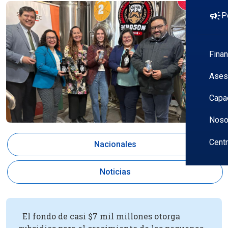
campaign
P
Fina
Ases
Capa
Noso
Cent
Nacionales
Noticias
El fondo de casi $7 mil millones otorga