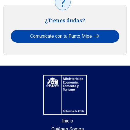
¿Tienes dudas?
arrow_right_alt
Comunícate con tu Punto Mipe
Inicio
Quiénes Somos