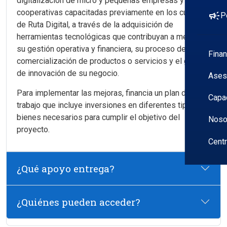
digitalización de micro y pequeñas empresas y
cooperativas capacitadas previamente en los cursos
campaign
P
de Ruta Digital, a través de la adquisición de
herramientas tecnológicas que contribuyan a mejorar
su gestión operativa y financiera, su proceso de
Fina
comercialización de productos o servicios y el grado
de innovación de su negocio.
Ases
Para implementar las mejoras, financia un plan de
Capa
trabajo que incluye inversiones en diferentes tipos de
bienes necesarios para cumplir el objetivo del
Noso
proyecto.
Cent
¿Qué apoyo entrega?
¿Quiénes pueden acceder?