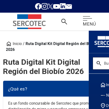
search
MENÚ
home
Inicio
/
Ruta Digital Kit Digital Región del Biobío
2026
Ruta Digital Kit Digital
search
Región del Biobío 2026
home
In
¿Qué es?
N
Es un fondo concursable de Sercotec que promueve la
location_on
O