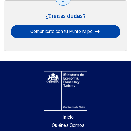
¿Tienes dudas?
arrow_right_alt
Comunícate con tu Punto Mipe
Inicio
Quiénes Somos