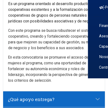
Es un programa orientado al desarrollo productivo de
campaign
P
cooperativas existentes y a la formalización como
cooperativas de grupos de personas naturales o
jurídicas con posibilidades asociativas y de negocio.
Fina
Con este programa se busca robustecer el sistema
Ases
cooperativo, creando y fortaleciendo cooperativas
para que mejoren su capacidad de gestión, su modelo
Capa
de negocio y los beneficios a sus asociados.
Noso
En esta convocatoria se promueve el acceso de las
mujeres al programa, como una oportunidad de
Cent
fortalecer su autonomía económica y roles de
liderazgo, incorporando la perspectiva de género en
los criterios de selección.
¿Qué apoyo entrega?