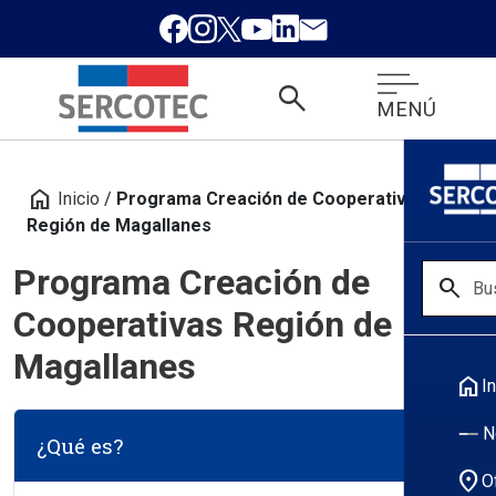
search
MENÚ
home
Inicio
/
Programa Creación de Cooperativas
Región de Magallanes
Programa Creación de
search
Cooperativas Región de
Magallanes
home
In
N
¿Qué es?
location_on
O