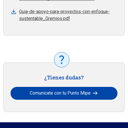
Guia-de-apoyo-para-proyectos-con-enfoque-
sustentable_Gremios.pdf
¿Tienes dudas?
arrow_right_alt
Comunícate con tu Punto Mipe