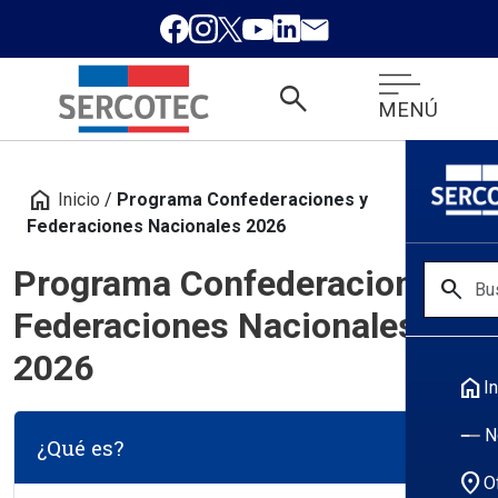
search
MENÚ
home
Inicio
/
Programa Confederaciones y
Federaciones Nacionales 2026
Programa Confederaciones y
search
Federaciones Nacionales
2026
home
In
N
¿Qué es?
location_on
O