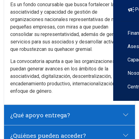
Es un fondo concursable que busca fortalecer la
campaign
P
asociatividad y capacidad de gestión de
organizaciones nacionales representativas de micro y
pequeñas empresas, con miras a que puedan
Fina
consolidar su representatividad, además de generar
servicios para sus asociados y desarrollar actividades
Ases
que robustezcan su quehacer gremial.
Capa
La convocatoria apunta a que las organizaciones
puedan generar avances en los ámbitos de la
Noso
asociatividad, digitalización, descentralización,
encadenamiento productivo, internacionalización o
Cent
enfoque de género.
¿Qué apoyo entrega?
¿Quiénes pueden acceder?