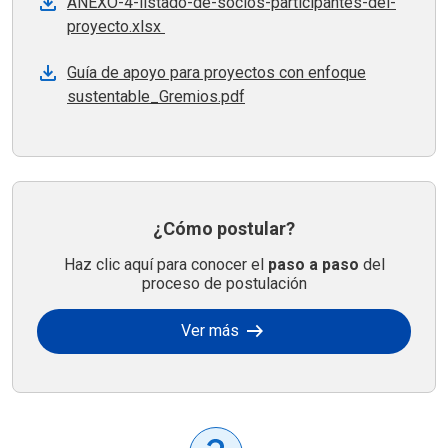
ANEXO-4-listado-de-socios-participantes-del-
proyecto.xlsx
Guía de apoyo para proyectos con enfoque
sustentable_Gremios.pdf
¿Cómo postular?
Haz clic aquí para conocer el
paso a paso
del
proceso de postulación
arrow_right_alt
Ver más