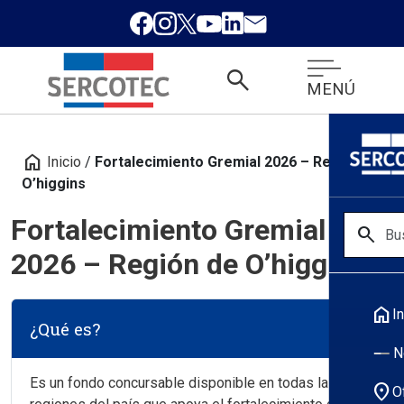
search
MENÚ
home
Inicio
/
Fortalecimiento Gremial 2026 – Región de
O’higgins
Fortalecimiento Gremial
search
2026 – Región de O’higgins
home
In
¿Qué es?
N
Es un fondo concursable disponible en todas las
location_on
O