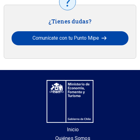
¿Tienes dudas?
arrow_right_alt
Comunícate con tu Punto Mipe
Inicio
Quiénes Somos