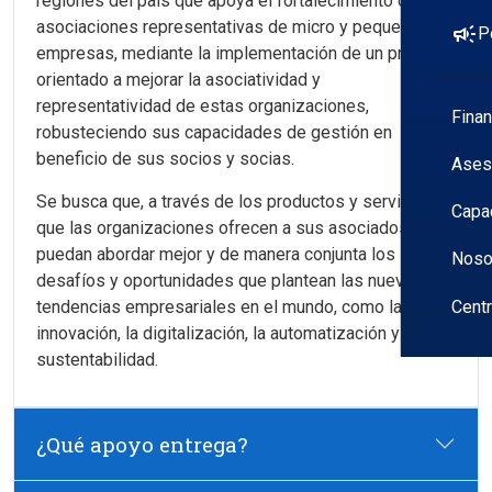
regiones del país que apoya el fortalecimiento de
asociaciones representativas de micro y pequeñas
campaign
P
empresas, mediante la implementación de un proyecto
orientado a mejorar la asociatividad y
representatividad de estas organizaciones,
Fina
robusteciendo sus capacidades de gestión en
beneficio de sus socios y socias.
Ases
Se busca que, a través de los productos y servicios
Capa
que las organizaciones ofrecen a sus asociados,
puedan abordar mejor y de manera conjunta los
Noso
desafíos y oportunidades que plantean las nuevas
tendencias empresariales en el mundo, como la
Cent
innovación, la digitalización, la automatización y la
sustentabilidad.
¿Qué apoyo entrega?