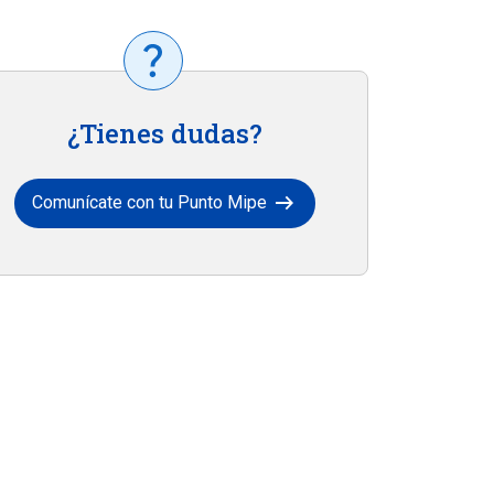
¿Tienes dudas?
arrow_right_alt
Comunícate con tu Punto Mipe