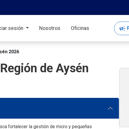
campaign
P
iciar sesión
Nosotros
Oficinas
ysén 2026
 Región de Aysén
ca fortalecer la gestión de micro y pequeñas