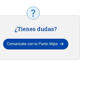
¿Tienes dudas?
arrow_right_alt
Comunícate con tu Punto Mipe