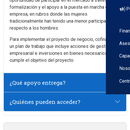
oportunidad de participar en el mercado a través de su
formalización y el apoyo a la puesta en marcha de la
campaign
P
empresa, en rubros donde las mujeres
tradicionalmente han tenido una menor participación
respecto a los hombres.
Fina
Para implementar el proyecto de negocio, cofinancia
Ases
un plan de trabajo que incluye acciones de gestión
empresarial e inversiones en bienes necesarios para
Capa
cumplir el objetivo del proyecto.
Noso
Cent
¿Qué apoyo entrega?
¿Quiénes pueden acceder?