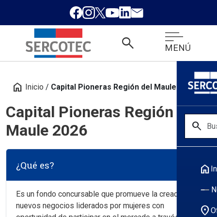
search
MENÚ
home
Inicio
/
Capital Pioneras Región del Maule 2026
Capital Pioneras Región del
search
Maule 2026
¿Qué es?
home
In
N
Es un fondo concursable que promueve la creación de
nuevos negocios liderados por mujeres con
location_on
O