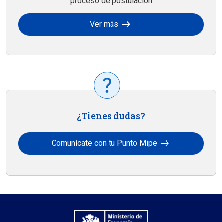
proceso de postulación
arrow_right_alt
Ver más
¿Tienes dudas?
arrow_right_alt
Comunícate con tu Punto Mipe