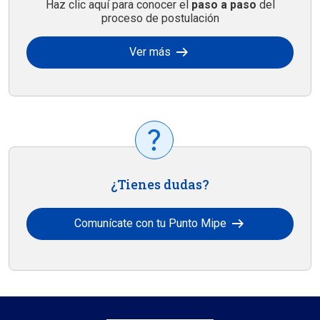
Haz clic aquí para conocer el
paso a paso
del
proceso de postulación
arrow_right_alt
Ver más
¿Tienes dudas?
arrow_right_alt
Comunícate con tu Punto Mipe