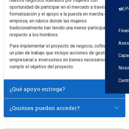
nuevos negocios liderados por mujeres con
oportunidad de participar en el mercado a través de su
campaign
P
formalización y el apoyo a la puesta en marcha de la
empresa, en rubros donde las mujeres
tradicionalmente han tenido una menor participación
Fina
respecto a los hombres.
Ases
Para implementar el proyecto de negocio, cofinancia
un plan de trabajo que incluye acciones de gestión
Capa
empresarial e inversiones en bienes necesarios para
cumplir el objetivo del proyecto.
Noso
Cent
¿Qué apoyo entrega?
¿Quiénes pueden acceder?