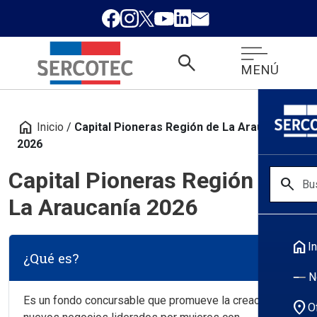
search
MENÚ
home
Inicio
/
Capital Pioneras Región de La Araucanía
2026
Capital Pioneras Región de
search
La Araucanía 2026
home
In
¿Qué es?
N
Es un fondo concursable que promueve la creación de
location_on
O