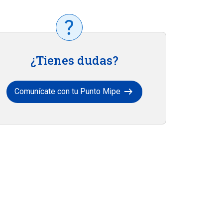
¿Tienes dudas?
arrow_right_alt
Comunícate con tu Punto Mipe