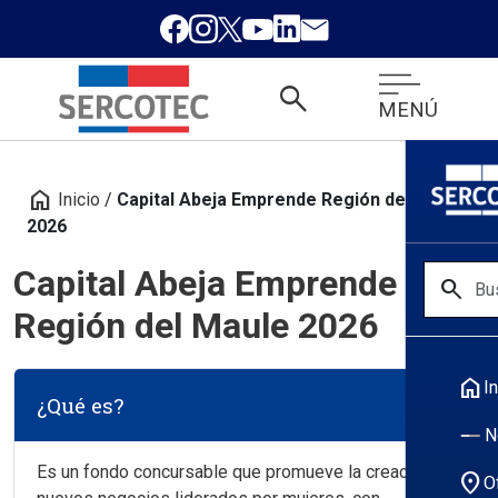
search
MENÚ
home
Inicio
/
Capital Abeja Emprende Región del Maule
2026
Capital Abeja Emprende
search
Región del Maule 2026
home
In
¿Qué es?
N
Es un fondo concursable que promueve la creación de
location_on
O