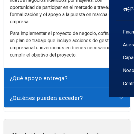
nuevos negocios liderados por mujeres, con
oportunidad de participar en el mercado a través de su
campaign
P
formalización y el apoyo a la puesta en marcha de la
empresa.
Fina
Para implementar el proyecto de negocio, cofinancia
un plan de trabajo que incluye acciones de gestión
Ases
empresarial e inversiones en bienes necesarios para
cumplir el objetivo del proyecto.
Capa
Noso
¿Qué apoyo entrega?
Cent
¿Quiénes pueden acceder?