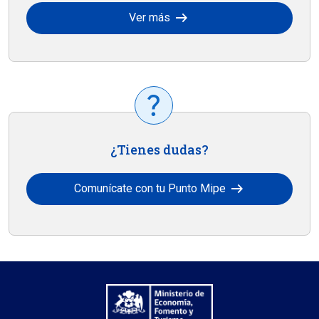
arrow_right_alt
Ver más
¿Tienes dudas?
arrow_right_alt
Comunícate con tu Punto Mipe