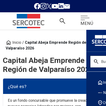
search
MENÚ
home
Inicio
/
Capital Abeja Emprende Región de
Valparaíso 2026
Capital Abeja Emprende
search
Región de Valparaíso 2026
home
In
¿Qué es?
N
Es un fondo concursable que promueve la creación de
location_on
O