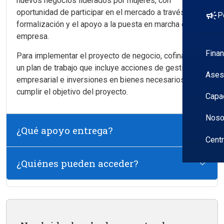
nuevos negocios liderados por mujeres, con
oportunidad de participar en el mercado a través de su
campaign
P
formalización y el apoyo a la puesta en marcha de la
empresa.
Fina
Para implementar el proyecto de negocio, cofinancia
un plan de trabajo que incluye acciones de gestión
Ases
empresarial e inversiones en bienes necesarios para
cumplir el objetivo del proyecto.
Capa
Noso
¿Qué apoyo entrega?
Cent
¿Quiénes pueden acceder?