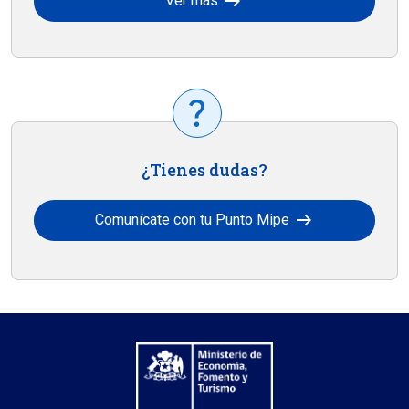
arrow_right_alt
Ver más
¿Tienes dudas?
arrow_right_alt
Comunícate con tu Punto Mipe