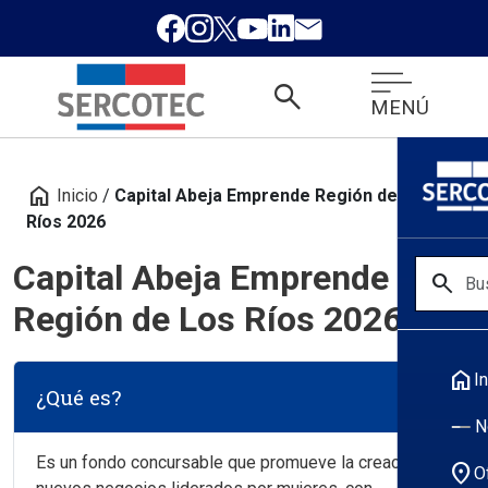
search
MENÚ
home
Inicio
/
Capital Abeja Emprende Región de Los
Ríos 2026
Capital Abeja Emprende
search
Región de Los Ríos 2026
home
In
¿Qué es?
N
Es un fondo concursable que promueve la creación de
location_on
O