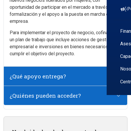
nuevos negocios liderados por mujeres, con
oportunidad de participar en el mercado a través de su
campaign
P
formalización y el apoyo a la puesta en marcha de la
empresa.
Fina
Para implementar el proyecto de negocio, cofinancia
un plan de trabajo que incluye acciones de gestión
Ases
empresarial e inversiones en bienes necesarios para
cumplir el objetivo del proyecto.
Capa
Noso
¿Qué apoyo entrega?
Cent
¿Quiénes pueden acceder?