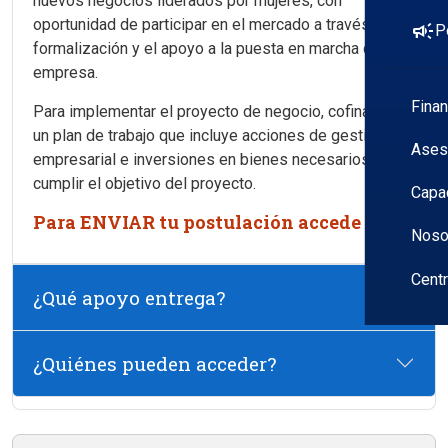
nuevos negocios liderados por mujeres, con
oportunidad de participar en el mercado a través de su
campaign
P
formalización y el apoyo a la puesta en marcha de la
empresa.
Fina
Para implementar el proyecto de negocio, cofinancia
un plan de trabajo que incluye acciones de gestión
Ases
empresarial e inversiones en bienes necesarios para
cumplir el objetivo del proyecto.
Capa
Para ENVIAR tu postulación accede
AQUÍ
Noso
Cent
¿Qué apoyo entrega?
¿Quiénes pueden acceder?