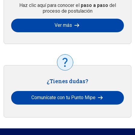
Haz clic aquí para conocer el
paso a paso
del
proceso de postulación
arrow_right_alt
Ver más
¿Tienes dudas?
arrow_right_alt
Comunícate con tu Punto Mipe