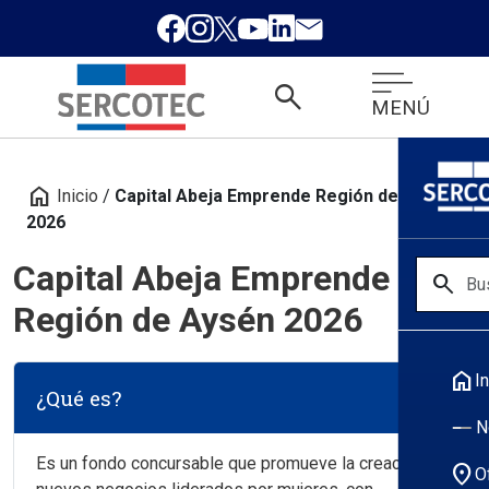
search
MENÚ
home
Inicio
/
Capital Abeja Emprende Región de Aysén
2026
Capital Abeja Emprende
search
Región de Aysén 2026
home
In
¿Qué es?
N
Es un fondo concursable que promueve la creación de
location_on
O