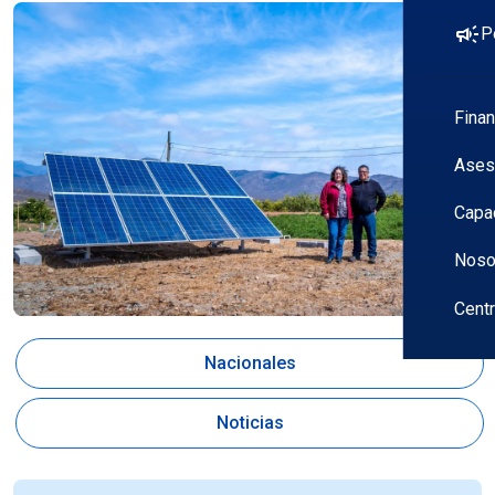
campaign
P
Fina
Ases
Capa
Noso
Cent
Nacionales
Noticias