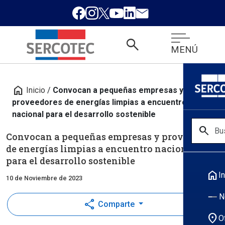
search
MENÚ
home
Inicio
/
Convocan a pequeñas empresas y
proveedores de energías limpias a encuentro
nacional para el desarrollo sostenible
search
Convocan a pequeñas empresas y proveedores
de energías limpias a encuentro nacional
para el desarrollo sostenible
home
In
10 de Noviembre de 2023
N
share
Comparte
location_on
O